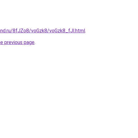
and.ru/8fJZo8/voGzk8/voGzk8_fJl.html
.
he previous page
.