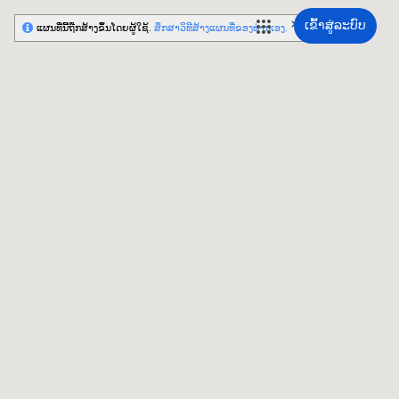
ເຂົ້າສູ່ລະບົບ
ແຜນທີ່ນີ້ຖືກສ້າງຂຶ້ນໂດຍຜູ້ໃຊ້.
ສຶກສາວິທີສ້າງແຜນທີ່ຂອງທ່ານເອງ.